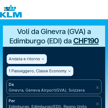

Voli da Ginevra (GVA) a
Edimburgo (EDI) da
CHF190
Andata e ritorno
expand_more
1 Passeggero, Classe Economy
expand_more
Da
close
Ginevra, Geneva Airport(GVA), Svizzera
Per
close
Edimburgo, Edimburgo(EDI), Regno Unito