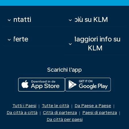
Contatti
Di più su KLM
keyboard_arrow_down
keyboard_arrow_down
Offerte
Maggiori info su
keyboard_arrow_down
keyboard_arrow_down
KLM
Scarichi l’app
Tutti i Paesi
Tutte le città
Da Paese a Paese
|
|
|
Da città a città
Città di partenza
Paesi di partenza
|
|
|
Da città per paesi