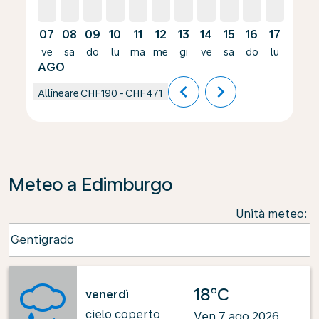
07
08
09
10
11
12
13
14
15
16
17
18
ve
sa
do
lu
ma
me
gi
ve
sa
do
lu
ma
AGO
chevron_left
chevron_right
Allineare
CHF190
-
CHF471
Meteo a Edimburgo
Unità meteo
:
Weather unit option Centigrado Selected
Centigrado
keyboard_arrow_down
18°C
venerdì
cielo coperto
Ven 7 ago 2026