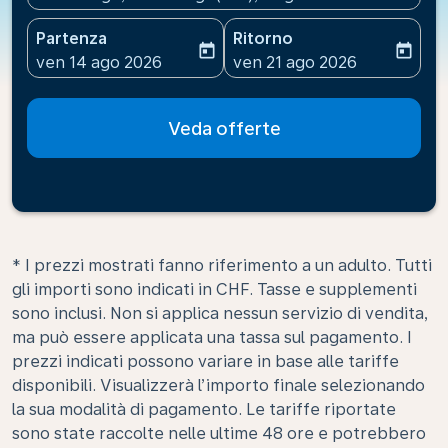
Partenza
Ritorno
today
today
fc-booking-departure-date-aria-label
fc-booking-return-date-ari
ven 14 ago 2026
ven 21 ago 2026
Veda offerte
* I prezzi mostrati fanno riferimento a un adulto. Tutti
gli importi sono indicati in CHF. Tasse e supplementi
sono inclusi. Non si applica nessun servizio di vendita,
ma può essere applicata una tassa sul pagamento. I
prezzi indicati possono variare in base alle tariffe
disponibili. Visualizzerà l’importo finale selezionando
la sua modalità di pagamento. Le tariffe riportate
sono state raccolte nelle ultime 48 ore e potrebbero