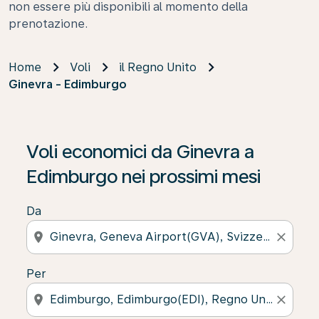
non essere più disponibili al momento della
prenotazione.
Home
Voli
il Regno Unito
Ginevra - Edimburgo
Voli economici da Ginevra a
Edimburgo nei prossimi mesi
Da
location_on
close
Per
location_on
close