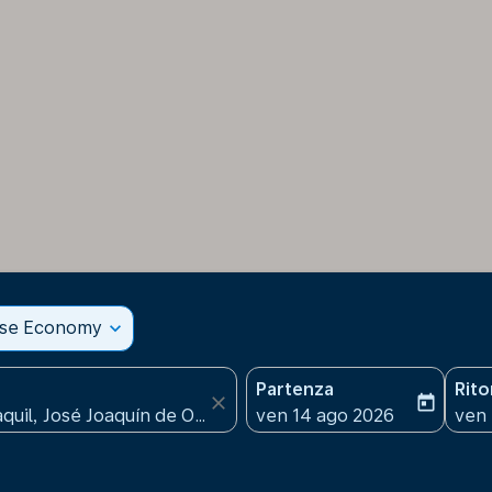
sse Economy
expand_more
Partenza
Rit
close
today
fc-booking-departure-date
fc-b
ven 14 ago 2026
ven 