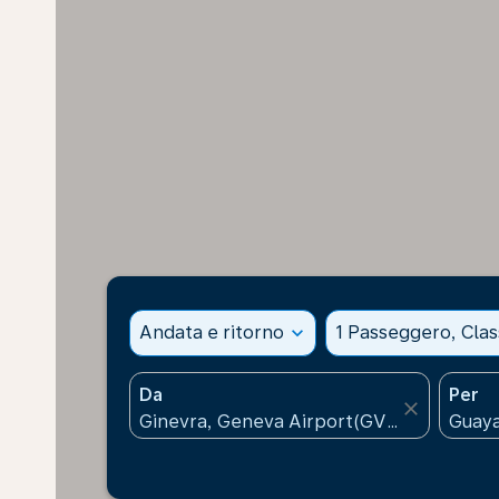
Andata e ritorno
expand_more
1 Passeggero, Cla
Da
Per
close