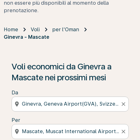
non essere più disponibili al momento della
prenotazione.
Home
Voli
per l'Oman
Ginevra - Mascate
Se non trova risultati, faccia clic su “Cerca le offerte” p
Voli economici da Ginevra a
Mascate nei prossimi mesi
Da
location_on
close
Per
location_on
close