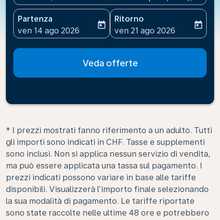
Partenza
Ritorno
today
today
fc-booking-departure-date-aria-label
fc-booking-return-date-ari
ven 14 ago 2026
ven 21 ago 2026
Veda offerte
* I prezzi mostrati fanno riferimento a un adulto. Tutti
gli importi sono indicati in CHF. Tasse e supplementi
sono inclusi. Non si applica nessun servizio di vendita,
ma può essere applicata una tassa sul pagamento. I
prezzi indicati possono variare in base alle tariffe
disponibili. Visualizzerà l’importo finale selezionando
la sua modalità di pagamento. Le tariffe riportate
sono state raccolte nelle ultime 48 ore e potrebbero