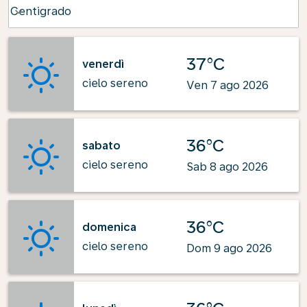
Weather unit option Centigrado Selected
Centigrado
keyboard_arrow_down
37°C
venerdì
cielo sereno
Ven 7 ago 2026
36°C
sabato
cielo sereno
Sab 8 ago 2026
36°C
domenica
cielo sereno
Dom 9 ago 2026