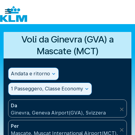

Voli da Ginevra (GVA) a
Mascate (MCT)
Andata e ritorno
expand_more
1 Passeggero, Classe Economy
expand_more
Da
close
Ginevra, Geneva Airport(GVA), Svizzera
Per
close
Mascate, Muscat International Airport(MCT), Oman