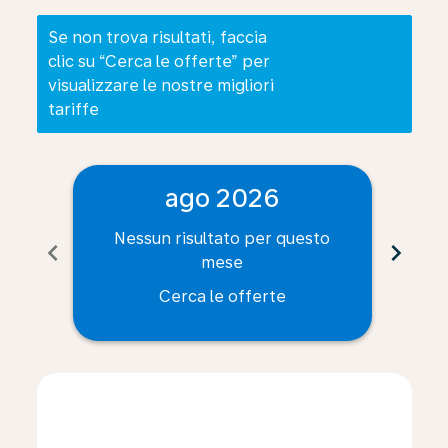
Se non trova risultati, faccia
clic su “Cerca le offerte” per
visualizzare le nostre migliori
tariffe
ago 2026
Nessun risultato per questo
Ne
chevron_left
chevron_right
mese
Cerca le offerte
Displaying fares for agosto-2026