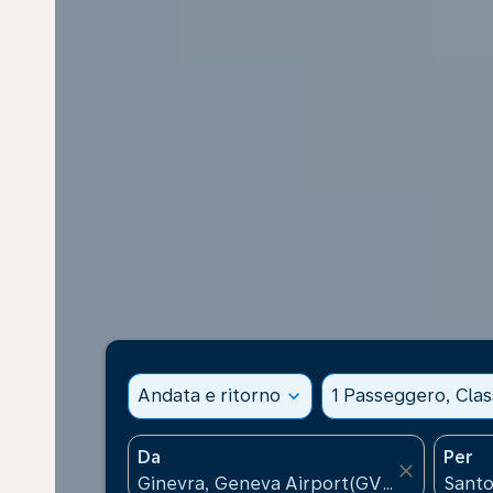
Andata e ritorno
expand_more
1 Passeggero, Cla
Da
Per
close