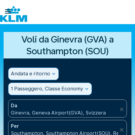

Voli da Ginevra (GVA) a
Southampton (SOU)
Andata e ritorno
expand_more
1 Passeggero, Classe Economy
expand_more
Da
close
Ginevra, Geneva Airport(GVA), Svizzera
Per
close
Southampton, Southampton Airport(SOU), Regno Un