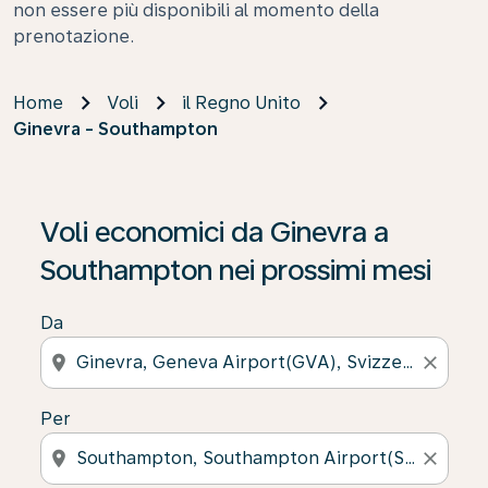
non essere più disponibili al momento della
prenotazione.
Home
Voli
il Regno Unito
Ginevra - Southampton
Se non trova risultati, faccia clic su “Cerca le offerte” p
Voli economici da Ginevra a
Southampton nei prossimi mesi
Da
location_on
close
Per
location_on
close