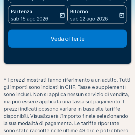
Partenza
Ritorno
today
today
fc-booking-departure-date-aria-label
fc-booking-return-date-ari
sab 15 ago 2026
sab 22 ago 2026
Veda offerte
* I prezzi mostrati fanno riferimento a un adulto. Tutti
gli importi sono indicati in CHF. Tasse e supplementi
sono inclusi. Non si applica nessun servizio di vendita,
ma può essere applicata una tassa sul pagamento. I
prezzi indicati possono variare in base alle tariffe
disponibili. Visualizzerà l’importo finale selezionando
la sua modalità di pagamento. Le tariffe riportate
sono state raccolte nelle ultime 48 ore e potrebbero