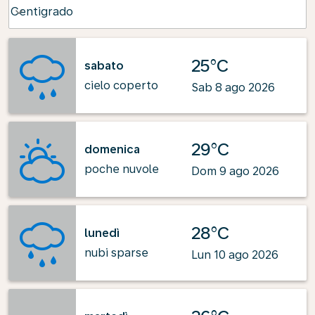
Weather unit option Centigrado Selected
Centigrado
keyboard_arrow_down
25°C
sabato
cielo coperto
Sab 8 ago 2026
29°C
domenica
poche nuvole
Dom 9 ago 2026
28°C
lunedì
nubi sparse
Lun 10 ago 2026