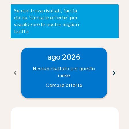
Se non trova risultati, faccia
clic su “Cerca le offerte” per
visualizzare le nostre migliori
tariffe
ago 2026
Nessun risultato per questo
Ne
chevron_left
chevron_right
mese
Cerca le offerte
Displaying fares for agosto-2026