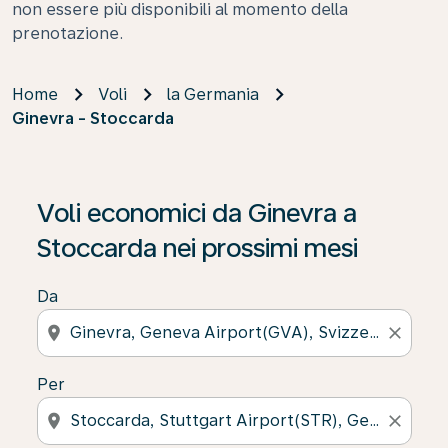
non essere più disponibili al momento della
prenotazione.
Home
Voli
la Germania
Ginevra - Stoccarda
Se non trova risultati, faccia clic su “Cerca le offerte” p
Voli economici da Ginevra a
Stoccarda nei prossimi mesi
Da
location_on
close
Per
location_on
close