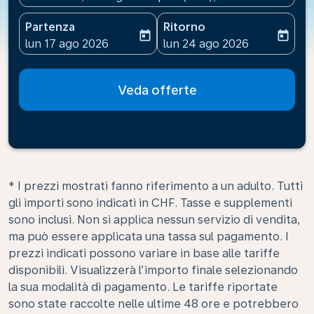
Partenza
Ritorno
today
today
fc-booking-departure-date-aria-label
fc-booking-return-date-ari
lun 17 ago 2026
lun 24 ago 2026
Veda offerte
* I prezzi mostrati fanno riferimento a un adulto. Tutti
gli importi sono indicati in CHF. Tasse e supplementi
sono inclusi. Non si applica nessun servizio di vendita,
ma può essere applicata una tassa sul pagamento. I
prezzi indicati possono variare in base alle tariffe
disponibili. Visualizzerà l’importo finale selezionando
la sua modalità di pagamento. Le tariffe riportate
sono state raccolte nelle ultime 48 ore e potrebbero