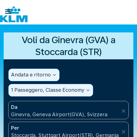

Voli da Ginevra (GVA) a
Stoccarda (STR)
Andata e ritorno
expand_more
1 Passeggero, Classe Economy
expand_more
Da
close
Ginevra, Geneva Airport(GVA), Svizzera
Per
close
Stoccarda, Stuttgart Airport(STR), Germania