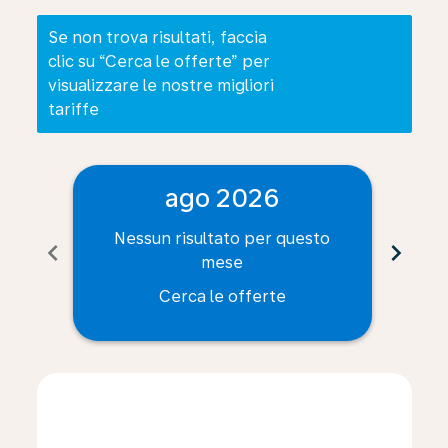
Se non trova risultati, faccia
clic su “Cerca le offerte” per
visualizzare le nostre migliori
tariffe
ago 2026
Nessun risultato per questo
Ne
chevron_left
chevron_right
mese
Cerca le offerte
Displaying fares for agosto-2026