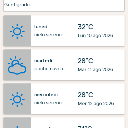
Weather unit option Centigrado Selected
Centigrado
keyboard_arrow_down
32°C
lunedì
cielo sereno
Lun 10 ago 2026
28°C
martedì
poche nuvole
Mar 11 ago 2026
28°C
mercoledì
cielo sereno
Mer 12 ago 2026