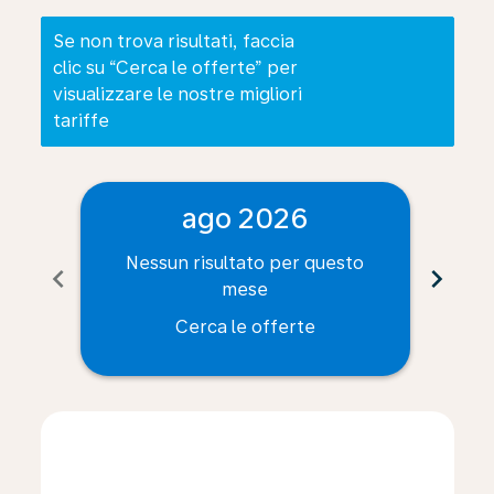
Se non trova risultati, faccia
clic su “Cerca le offerte” per
visualizzare le nostre migliori
tariffe
ago 2026
Nessun risultato per questo
Ne
chevron_left
chevron_right
mese
Cerca le offerte
Displaying fares for agosto-2026