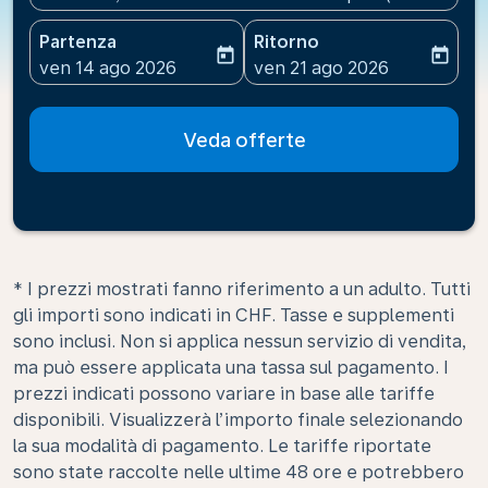
Partenza
Ritorno
today
today
fc-booking-departure-date-aria-label
fc-booking-return-date-ari
ven 14 ago 2026
ven 21 ago 2026
Veda offerte
* I prezzi mostrati fanno riferimento a un adulto. Tutti
gli importi sono indicati in CHF. Tasse e supplementi
sono inclusi. Non si applica nessun servizio di vendita,
ma può essere applicata una tassa sul pagamento. I
prezzi indicati possono variare in base alle tariffe
disponibili. Visualizzerà l’importo finale selezionando
la sua modalità di pagamento. Le tariffe riportate
sono state raccolte nelle ultime 48 ore e potrebbero