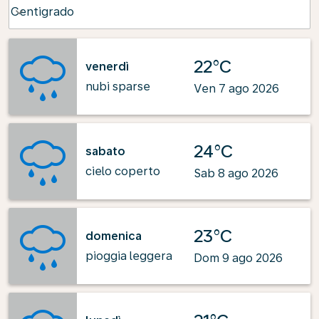
Weather unit option Centigrado Selected
Centigrado
keyboard_arrow_down
22°C
venerdì
nubi sparse
Ven 7 ago 2026
24°C
sabato
cielo coperto
Sab 8 ago 2026
23°C
domenica
pioggia leggera
Dom 9 ago 2026