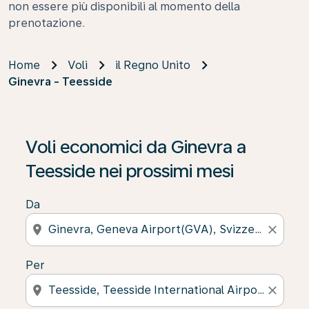
non essere più disponibili al momento della
prenotazione.
Home
Voli
il Regno Unito
Ginevra - Teesside
Se non trova risultati, faccia clic su “Cerca le offerte” p
Voli economici da Ginevra a
Teesside nei prossimi mesi
Da
location_on
close
Per
location_on
close