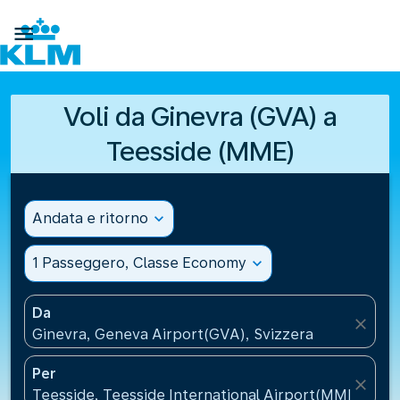

Voli da Ginevra (GVA) a
Teesside (MME)
Andata e ritorno
expand_more
1 Passeggero, Classe Economy
expand_more
Da
close
Ginevra, Geneva Airport(GVA), Svizzera
Per
close
Teesside, Teesside International Airport(MME), Reg