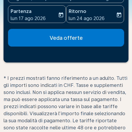
Partenza
Ritorno
today
today
fc-booking-departure-date-aria-label
fc-booking-return-date-ari
lun 17 ago 2026
lun 24 ago 2026
Veda offerte
* I prezzi mostrati fanno riferimento a un adulto. Tutti
gli importi sono indicati in CHF. Tasse e supplementi
sono inclusi. Non si applica nessun servizio di vendita,
ma può essere applicata una tassa sul pagamento. I
prezzi indicati possono variare in base alle tariffe
disponibili. Visualizzerà l’importo finale selezionando
la sua modalità di pagamento. Le tariffe riportate
sono state raccolte nelle ultime 48 ore e potrebbero