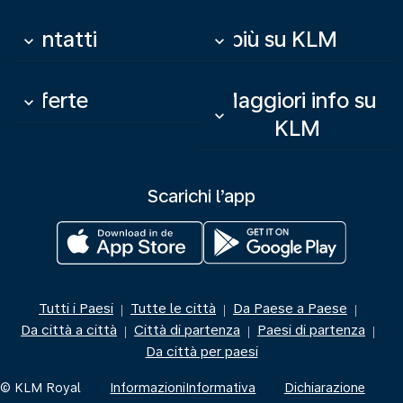
Contatti
Di più su KLM
keyboard_arrow_down
keyboard_arrow_down
Offerte
Maggiori info su
keyboard_arrow_down
keyboard_arrow_down
KLM
Scarichi l’app
Tutti i Paesi
Tutte le città
Da Paese a Paese
|
|
|
Da città a città
Città di partenza
Paesi di partenza
|
|
|
Da città per paesi
© KLM Royal
Informazioni
Informativa
Dichiarazione