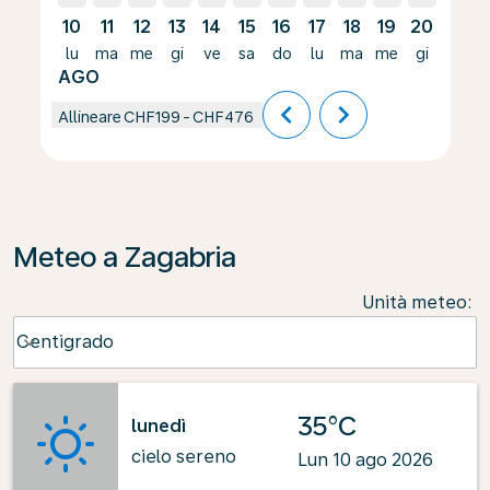
10
11
12
13
14
15
16
17
18
19
20
21
lu
ma
me
gi
ve
sa
do
lu
ma
me
gi
ve
AGO
chevron_left
chevron_right
Allineare
CHF199
-
CHF476
Meteo a Zagabria
Unità meteo
:
Weather unit option Centigrado Selected
Centigrado
keyboard_arrow_down
35°C
lunedì
cielo sereno
Lun 10 ago 2026