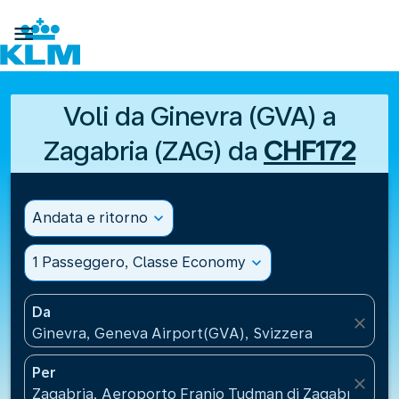

Voli da Ginevra (GVA) a
Zagabria (ZAG) da
CHF172
Andata e ritorno
expand_more
1 Passeggero, Classe Economy
expand_more
Da
close
Ginevra, Geneva Airport(GVA), Svizzera
Per
close
Zagabria, Aeroporto Franjo Tudman di Zagabria(ZAG