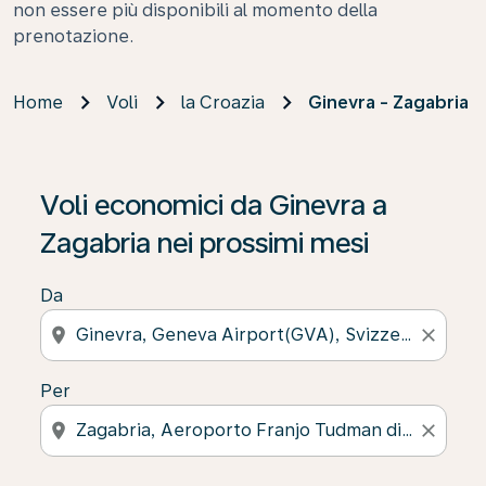
non essere più disponibili al momento della
prenotazione.
Home
Voli
la Croazia
Ginevra - Zagabria
Voli economici da Ginevra a
Zagabria nei prossimi mesi
Da
location_on
close
Per
location_on
close