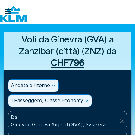

Voli da Ginevra (GVA) a
Zanzibar (città) (ZNZ) da
CHF796
Andata e ritorno
expand_more
1 Passeggero, Classe Economy
expand_more
Da
close
Ginevra, Geneva Airport(GVA), Svizzera