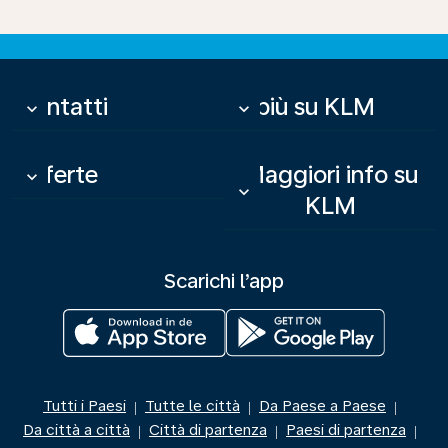
Contatti
Di più su KLM
keyboard_arrow_down
keyboard_arrow_down
Offerte
Maggiori info su
keyboard_arrow_down
keyboard_arrow_down
KLM
Scarichi l’app
Tutti i Paesi
Tutte le città
Da Paese a Paese
|
|
|
Da città a città
Città di partenza
Paesi di partenza
|
|
|