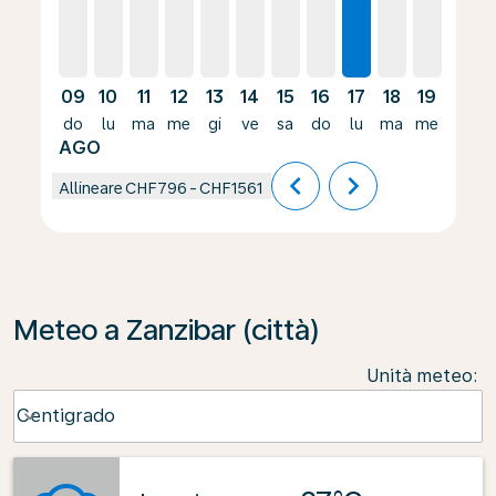
09
10
11
12
13
14
15
16
17
18
19
20
do
lu
ma
me
gi
ve
sa
do
lu
ma
me
gi
AGO
chevron_left
chevron_right
Allineare
CHF796
-
CHF1561
Meteo a Zanzibar (città)
Unità meteo
:
Weather unit option Centigrado Selected
Centigrado
keyboard_arrow_down