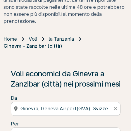
la sua modalità di pagamento. Le tariffe riportate
sono state raccolte nelle ultime 48 ore e potrebbero
non essere più disponibili al momento della
prenotazione.
Home
Voli
la Tanzania
Ginevra - Zanzibar (città)
Voli economici da Ginevra a
Zanzibar (città) nei prossimi mesi
Da
location_on
close
Per