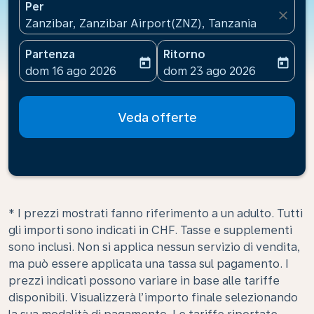
Per
close
Zanzibar, Zanzibar Airport(ZNZ), Tanzania
Partenza
Ritorno
today
today
fc-booking-departure-date-aria-label
fc-booking-return-date-ari
dom 16 ago 2026
dom 23 ago 2026
Veda offerte
* I prezzi mostrati fanno riferimento a un adulto. Tutti
gli importi sono indicati in CHF. Tasse e supplementi
sono inclusi. Non si applica nessun servizio di vendita,
ma può essere applicata una tassa sul pagamento. I
prezzi indicati possono variare in base alle tariffe
disponibili. Visualizzerà l’importo finale selezionando