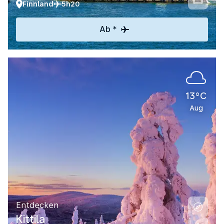
Finnland
5h20
Ab *
13°C
Aug
Entdecken
Kittila