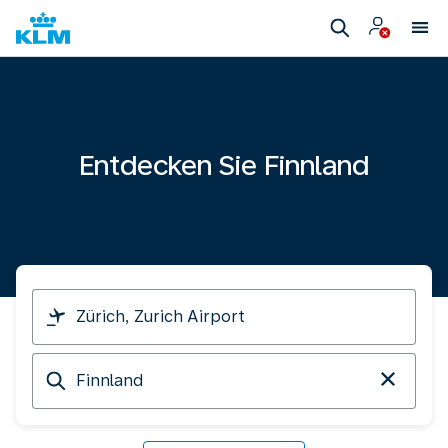
Entdecken Sie Finnland
Ich
reise
von
Ankunft
in