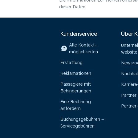
Die Informationen zur Wettervorhersag
dieser Daten.
Kundenservice
Über 
Alle Kontakt-
Untern
möglichkeiten
website
Erstattung
Newsr
Reklamationen
Nachhal
Passagiere mit
Karrier
Behinderungen
Partner
Eine Rechnung
Partner
anfordern
Buchungsgebühren –
Servicegebühren