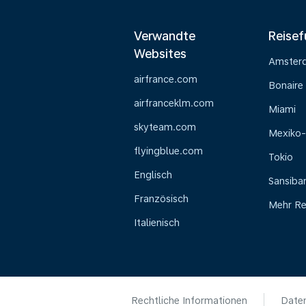
Verwandte
Reisef
Websites
Amster
airfrance.com
Bonaire
airfranceklm.com
Miami
skyteam.com
Mexiko-
flyingblue.com
Tokio
Englisch
Sansiba
Französisch
Mehr Re
Italienisch
Rechtliche Informationen
Daten