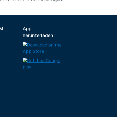
haftet nicht für die Zuverlässigkeit
LM
App
herunterladen
-