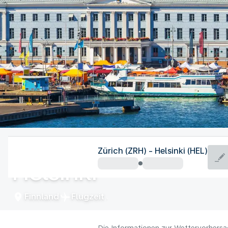
Finnland
Zürich (ZRH) - Helsinki (HEL)
Helsinki
Finnland
Flugzeit