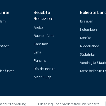
ührer
Beliebte
Beliebte Län
Reiseziele
dam
Brasilien
Aruba
Kolumbien
Buenos Aires
Mexiko
Kapstadt
Stadt
Niederlande
Lima
Südafrika
Panama
r
Vereinigte Staat
Rio de Janeiro
iseführer
Mehr beliebte L
Mehr Flüge
schutzerklärung
Erklärung über barrierefreie Webinhalte