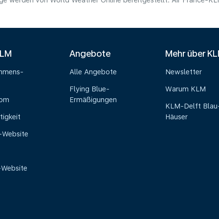
e werden von World Weather Online bereitgestellt. Air France-KLM 
KLM
Angebote
Mehr über K
ehmens-
Alle Angebote
Newsletter
Flying Blue-
Warum KLM
oom
Ermäßigungen
KLM-Delft Blau
tigkeit
Häuser
e-Website
-Website