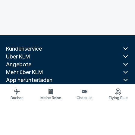
Kundenservice
Über KLM
Angebote
Mehr über KLM
App herunterladen
Verwandte Websites
Reiseführer
Buchen
Meine Reise
Check-in
Flying Blue
Beliebte Reiseziele
Beliebte Länder
Beliebte Strecken