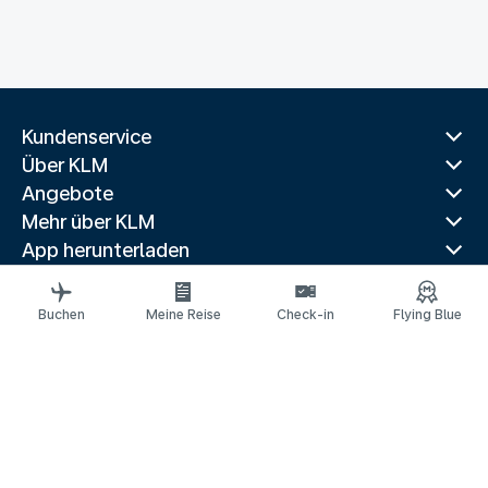
Kundenservice
Über KLM
Angebote
Mehr über KLM
App herunterladen
Verwandte Websites
Reiseführer
Buchen
Meine Reise
Check-in
Flying Blue
Beliebte Reiseziele
Beliebte Länder
Beliebte Strecken