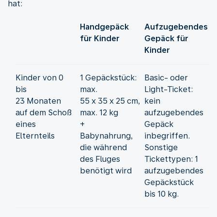
hat:
Handgepäck
Aufzugebendes
für Kinder
Gepäck für
Kinder
Kinder von 0
1 Gepäckstück:
Basic- oder
bis
max.
Light-Ticket:
23 Monaten
55 x 35 x 25 cm,
kein
auf dem Schoß
max. 12 kg
aufzugebendes
eines
+
Gepäck
Elternteils
Babynahrung,
inbegriffen.
die während
Sonstige
des Fluges
Tickettypen: 1
benötigt wird
aufzugebendes
Gepäckstück
bis 10 kg.