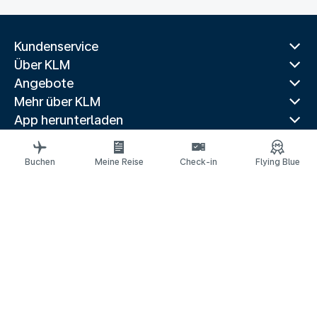
Kundenservice
Über KLM
Angebote
Mehr über KLM
App herunterladen
Verwandte Websites
Reiseführer
Buchen
Meine Reise
Check-in
Flying Blue
Beliebte Reiseziele
Beliebte Länder
Beliebte Strecken
Rechtliche Informationen
Datenschutzerklärung
Erklärung über barrierefreie Webinhalte
© 2026 KLM
Cookie-Einstellungen