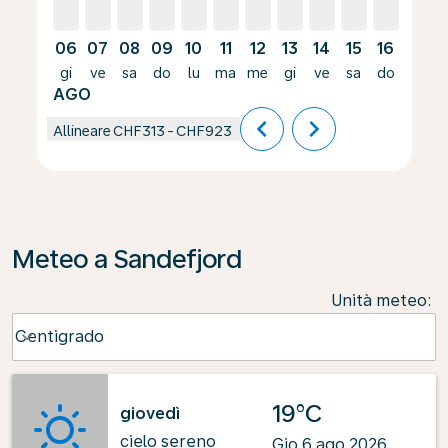
06
07
08
09
10
11
12
13
14
15
16
17
gi
ve
sa
do
lu
ma
me
gi
ve
sa
do
lu
AGO
chevron_left
chevron_right
Allineare
CHF313
-
CHF923
Meteo a Sandefjord
Unità meteo
:
Weather unit option Centigrado Selected
Centigrado
keyboard_arrow_down
19°C
giovedì
cielo sereno
Gio 6 ago 2026