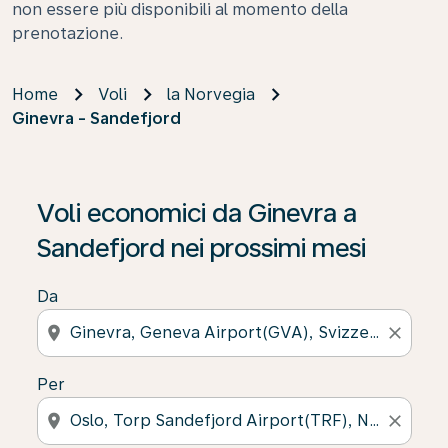
non essere più disponibili al momento della
prenotazione.
Home
Voli
la Norvegia
Ginevra - Sandefjord
Voli economici da Ginevra a
Sandefjord nei prossimi mesi
Da
location_on
close
Per
location_on
close