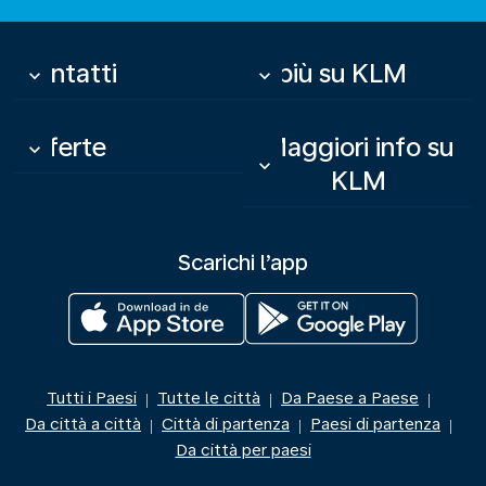
Contatti
Di più su KLM
keyboard_arrow_down
keyboard_arrow_down
Offerte
Maggiori info su
keyboard_arrow_down
keyboard_arrow_down
KLM
Scarichi l’app
Tutti i Paesi
Tutte le città
Da Paese a Paese
|
|
|
Da città a città
Città di partenza
Paesi di partenza
|
|
|
Da città per paesi