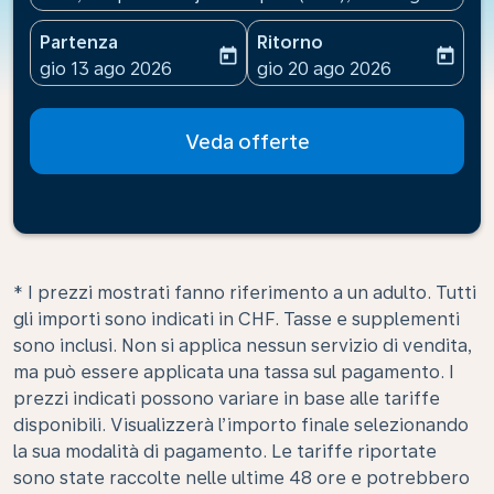
Partenza
Ritorno
today
today
fc-booking-departure-date-aria-label
fc-booking-return-date-ari
gio 13 ago 2026
gio 20 ago 2026
Veda offerte
* I prezzi mostrati fanno riferimento a un adulto. Tutti
gli importi sono indicati in CHF. Tasse e supplementi
sono inclusi. Non si applica nessun servizio di vendita,
ma può essere applicata una tassa sul pagamento. I
prezzi indicati possono variare in base alle tariffe
disponibili. Visualizzerà l’importo finale selezionando
la sua modalità di pagamento. Le tariffe riportate
sono state raccolte nelle ultime 48 ore e potrebbero