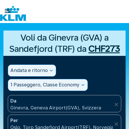

Voli da Ginevra (GVA) a
Sandefjord (TRF) da
CHF273
Andata e ritorno
expand_more
1 Passeggero, Classe Economy
expand_more
Da
close
Ginevra, Geneva Airport(GVA), Svizzera
Per
close
Oslo, Torp Sandefjord Airport(TRF), Norvegia