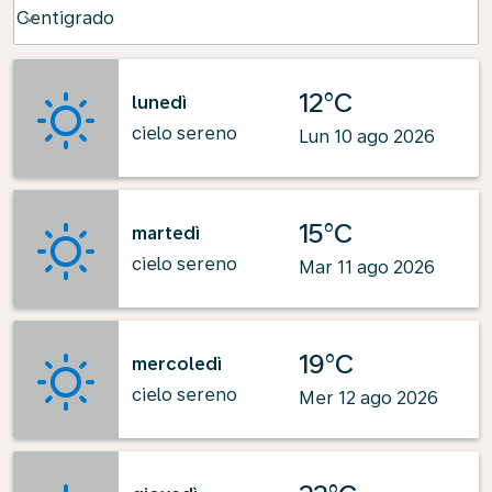
Weather unit option Centigrado Selected
Centigrado
keyboard_arrow_down
12°C
lunedì
cielo sereno
Lun 10 ago 2026
15°C
martedì
cielo sereno
Mar 11 ago 2026
19°C
mercoledì
cielo sereno
Mer 12 ago 2026