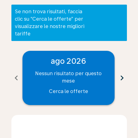
Se non trova risultati, faccia
clic su “Cerca le offerte” per
visualizzare le nostre migliori
tariffe
ago 2026
Nessun risultato per questo
Ne
chevron_left
chevron_right
mese
Cerca le offerte
Displaying fares for agosto-2026