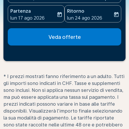
Partenza
Ritorno
today
today
fc-booking-departure-date-aria-label
fc-booking-return-date-ari
lun 17 ago 2026
lun 24 ago 2026
Veda offerte
* I prezzi mostrati fanno riferimento a un adulto. Tutti
gli importi sono indicati in CHF. Tasse e supplementi
sono inclusi. Non si applica nessun servizio di vendita,
ma può essere applicata una tassa sul pagamento. I
prezzi indicati possono variare in base alle tariffe
disponibili. Visualizzerà l’importo finale selezionando
la sua modalità di pagamento. Le tariffe riportate
sono state raccolte nelle ultime 48 ore e potrebbero