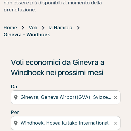
non essere più disponibili al momento della
prenotazione.
Home
Voli
la Namibia
Ginevra - Windhoek
Se non trova risultati, faccia clic su “Cerca le offerte” p
Voli economici da Ginevra a
Windhoek nei prossimi mesi
Da
location_on
close
Per
location_on
close