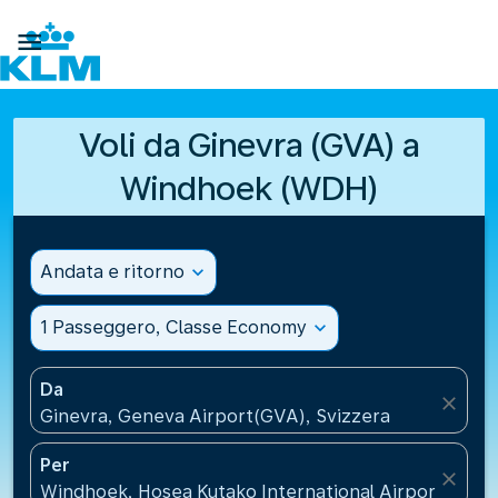

Voli da Ginevra (GVA) a
Windhoek (WDH)
Andata e ritorno
expand_more
1 Passeggero, Classe Economy
expand_more
Da
close
Ginevra, Geneva Airport(GVA), Svizzera
Per
close
Windhoek, Hosea Kutako International Airport(WDH)