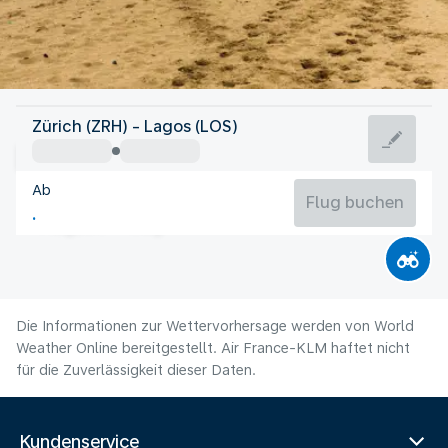
Nigeria
Zürich (ZRH) - Lagos (LOS)
Lagos
Ab
25°C
Nigeria
Flug buchen
Flugzeit
Aug
Die Informationen zur Wettervorhersage werden von World
Weather Online bereitgestellt. Air France-KLM haftet nicht
für die Zuverlässigkeit dieser Daten.
Kundenservice