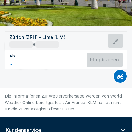
Peru
Zürich (ZRH) - Lima (LIM)
Lima
Ab
18°C
Peru
Flug buchen
Flugzeit
Aug
Die Informationen zur Wettervorhersage werden von World
Weather Online bereitgestellt. Air France-KLM haftet nicht
für die Zuverlässigkeit dieser Daten.
Kundenservice