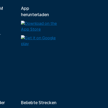
LM
App
herunterladen
-
der
Beliebte Strecken