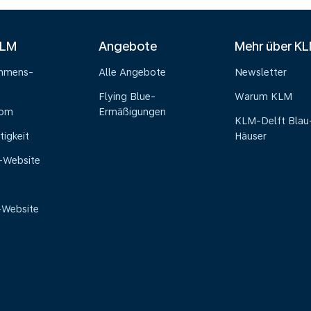
KLM
Angebote
Mehr über K
ehmens-
Alle Angebote
Newsletter
Flying Blue-
Warum KLM
oom
Ermäßigungen
KLM-Delft Blau
tigkeit
Häuser
e-Website
-Website