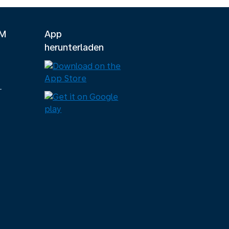
LM
App
herunterladen
-