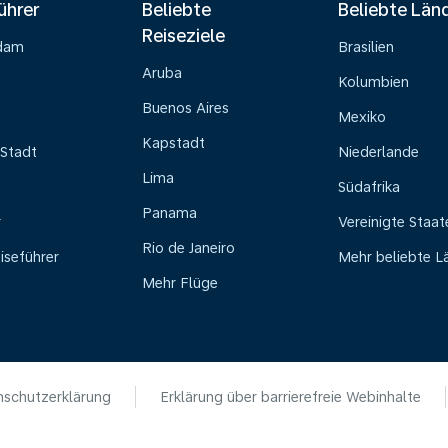
ührer
Beliebte
Beliebte Län
Reiseziele
dam
Brasilien
Aruba
Kolumbien
Buenos Aires
Mexiko
Kapstadt
Stadt
Niederlande
Lima
Südafrika
Panama
r
Vereinigte Staat
Rio de Janeiro
iseführer
Mehr beliebte L
Mehr Flüge
schutzerklärung
Erklärung über barrierefreie Webinhalte