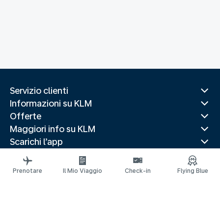
Servizio clienti
Informazioni su KLM
Offerte
Maggiori info su KLM
Scarichi l’app
Siti web correlati
Guide di viaggio
Prenotare
Il Mio Viaggio
Check-in
Flying Blue
Destinazioni popolari
Paesi più visitati
Rotte di tendenza