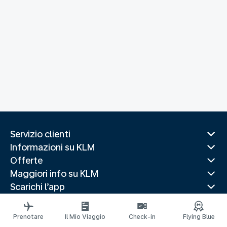
Servizio clienti
Informazioni su KLM
Offerte
Maggiori info su KLM
Scarichi l’app
Siti web correlati
Guide di viaggio
Prenotare
Il Mio Viaggio
Check-in
Flying Blue
Destinazioni popolari