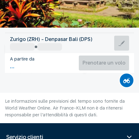
Indonesia
Zurigo (ZRH) - Denpasar Bali (DPS)
Denpasar-Bali
A partire da
25°C
Indonesia
Prenotare un volo
Orario del volo
Ago
Le informazioni sulle previsioni del tempo sono fornite da
World Weather Online. Air France-KLM non è da ritenersi
responsabile per l’attendibilità di questi dati.
Servizio clienti