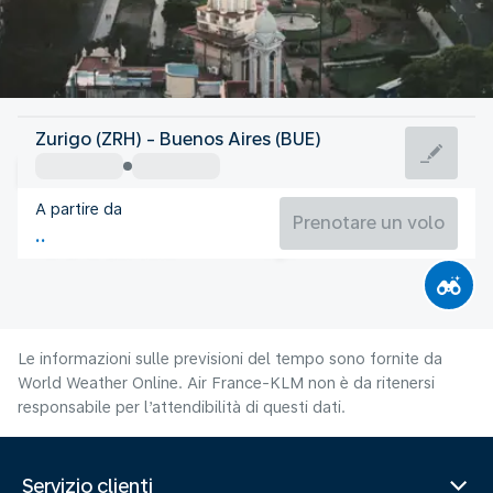
Argentina
Zurigo (ZRH) - Buenos Aires (BUE)
Buenos Aires
A partire da
13°C
Argentina
Prenotare un volo
Orario del volo
Ago
Le informazioni sulle previsioni del tempo sono fornite da
World Weather Online. Air France-KLM non è da ritenersi
responsabile per l’attendibilità di questi dati.
Servizio clienti