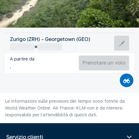
Guyana
Zurigo (ZRH) - Georgetown (GEO)
Georgetown
A partire da
26°C
Guyana
Prenotare un volo
Orario del volo
Ago
Le informazioni sulle previsioni del tempo sono fornite da
World Weather Online. Air France-KLM non è da ritenersi
responsabile per l’attendibilità di questi dati.
Servizio clienti