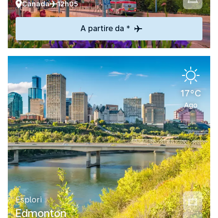
Canada
12h05
A partire da *
17°C
Ago
Esplori
Edmonton