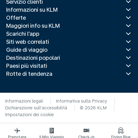
Servizio clienti
Informazioni su KLM
Offerte
Maggiori info su KLM
Scarichi l’app
Siti web correlati
Guide di viaggio
Destinazioni popolari
Paesi più visitati
Rotte di tendenza
Informazioni legali
Informativa sulla Privacy
Dichiarazione sull’accessibilità
© 2026 KLM
Impostazioni dei cookie
Prenotare
Il Mio Viaggio
Check-in
Flying Blue