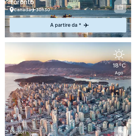
Toronto
Canada
30h30
A partire da *
18°C
Ago
Esplori