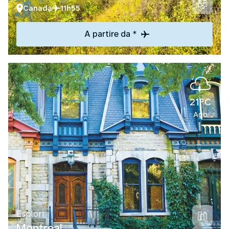
Canada
11h55
A partire da *
21°C
Ago
Esplori
Montreal