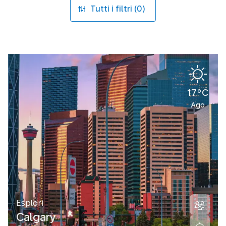
Tutti i filtri (0)
17°C
Ago
Esplori
Calgary