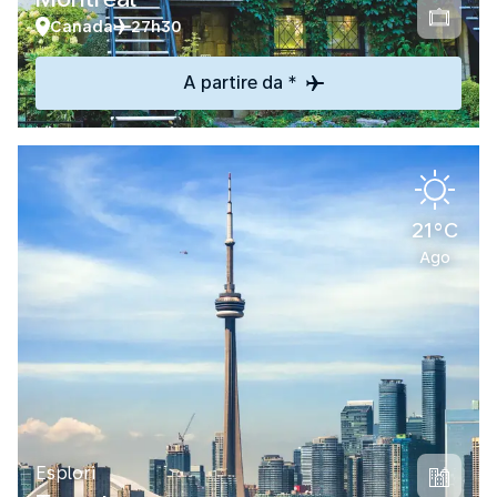
Canada
27h30
A partire da *
21°C
Ago
Esplori