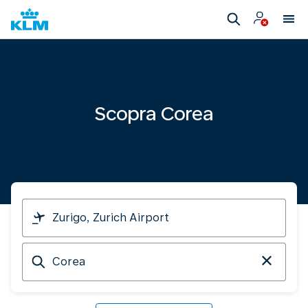
Scopra Corea
Parto
da
Arrivo
a