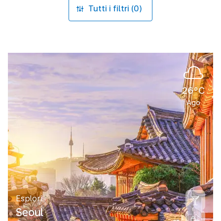
Tutti i filtri (0)
26°C
Ago
Esplori
Seoul