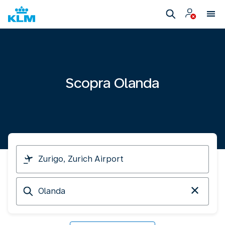
Scopra Olanda
Parto
da
Arrivo
a