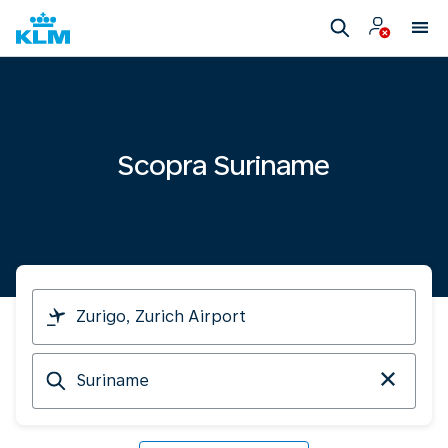
Scopra Suriname
Parto
da
Arrivo
a