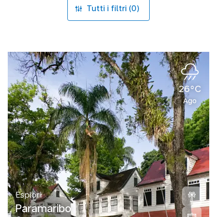
Tutti i filtri (0)
26°C
Ago
Esplori
Paramaribo