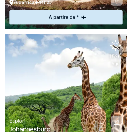
Sudafrica
14h25
A partire da *
15°C
Ago
Esplori
Johannesburg