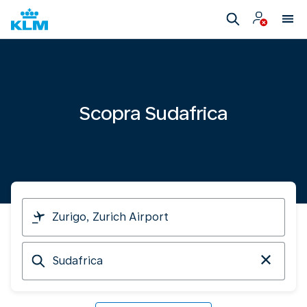
Scopra Sudafrica
Parto
da
Arrivo
a