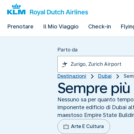
Prenotare
Il Mio Viaggio
Check-in
Flyin
Parto da
Destinazioni
Dubai
Semp
Sempre più i
Nessuno sa per quanto tempo il
imponente edificio di Dubai alt
maestoso Empire State Buildi
Arte E Cultura