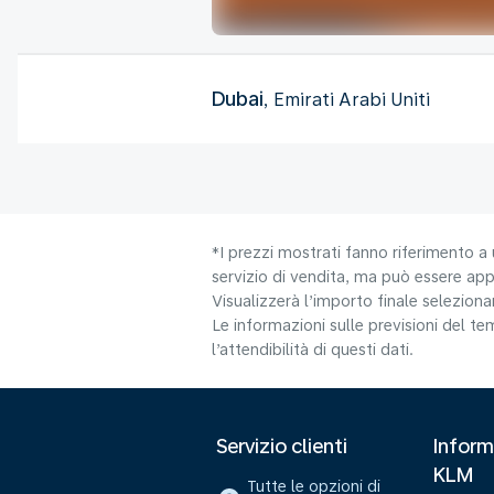
Dubai
, Emirati Arabi Uniti
*I prezzi mostrati fanno riferimento a 
servizio di vendita, ma può essere appl
Visualizzerà l’importo finale selezio
Le informazioni sulle previsioni del 
l’attendibilità di questi dati.
Servizio clienti
Inform
KLM
Tutte le opzioni di