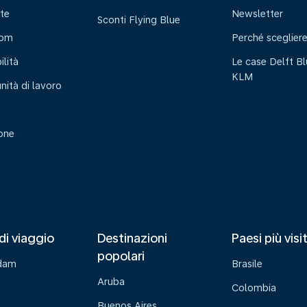
te
Newsletter
Sconti Flying Blue
oom
Perché sceglier
ilità
Le case Delft Bl
KLM
nità di lavoro
ione
di viaggio
Destinazioni
Paesi più visi
popolari
dam
Brasile
Aruba
Colombia
Buenos Aires