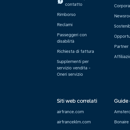
contatto
Corpora
Rimborso
Newsr
Reclami
Sostenib
Passeggeri con
Opportu
disabilità
Partner
Richiesta di fattura
Affiliaz
Supplementi per
servizio vendita -
Oneri servizio
Siti web correlati
Guide 
airfrance.com
Amster
airfranceklm.com
Bonaire