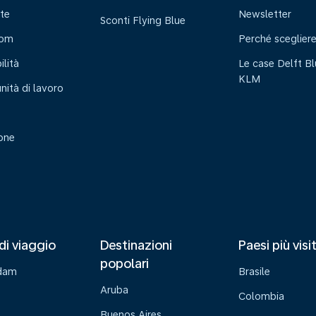
te
Newsletter
Sconti Flying Blue
oom
Perché sceglier
ilità
Le case Delft Bl
KLM
nità di lavoro
ione
di viaggio
Destinazioni
Paesi più visi
popolari
dam
Brasile
Aruba
Colombia
Buenos Aires