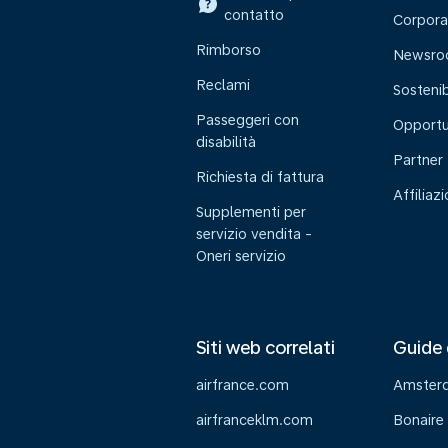
contatto
Corpora
Rimborso
Newsr
Reclami
Sostenib
Passeggeri con
Opportu
disabilità
Partner
Richiesta di fattura
Affiliaz
Supplementi per
servizio vendita -
Oneri servizio
Siti web correlati
Guide 
airfrance.com
Amster
airfranceklm.com
Bonaire