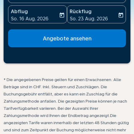
Abflug
Rückflug
today
today
fc-booking-departure-date-aria-label
fc-booking-return-date-ari
So. 16 Aug. 2026
So. 23 Aug. 2026
Angebote ansehen
* Die angegebenen Preise gelten für einen Erwachsenen. Alle
Beträge sind in CHF. Inkl. Steuern und Zuschlägen. Die
Buchungsgebühr entfällt, aber es kann ein Zuschlag für die
Zahlungsmethode anfallen. Die gezeigten Preise können je nach
Tarifverfügbarkeit variieren. Bei der Auswahl Ihrer
Zahlungsmethode wird Ihnen der Endbetrag angezeigt.Die
angezeigten Tarife waren innerhalb der letzten 48 Stunden gültig
und sind zum Zeitpunkt der Buchung möglicherweise nicht mehr