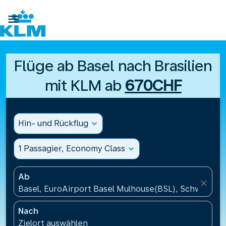

Flüge ab Basel nach Brasilien
mit KLM ab
670CHF
Hin- und Rückflug
expand_more
1 Passagier, Economy Class
expand_more
Ab
close
Basel, EuroAirport Basel Mulhouse(BSL), Schweiz
Nach
Zielort auswählen