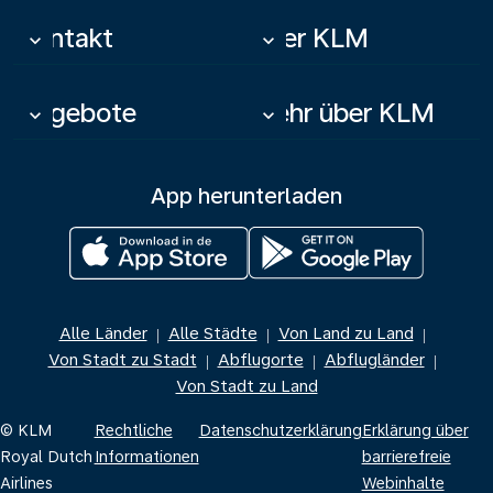
Kontakt
Über KLM
keyboard_arrow_down
keyboard_arrow_down
Angebote
Mehr über KLM
keyboard_arrow_down
keyboard_arrow_down
App herunterladen
Alle Länder
Alle Städte
Von Land zu Land
|
|
|
Von Stadt zu Stadt
Abflugorte
Abflugländer
|
|
|
Von Stadt zu Land
© KLM
Rechtliche
Datenschutzerklärung
Erklärung über
Royal Dutch
Informationen
barrierefreie
Airlines
Webinhalte