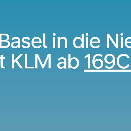
Basel in die N
t KLM ab
169