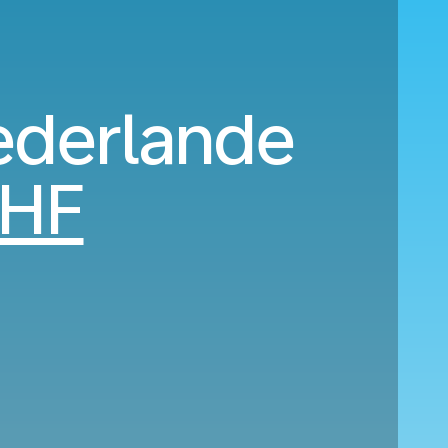
iederlande
CHF