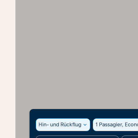
Hin- und Rückflug
expand_more
1 Passagier, Eco