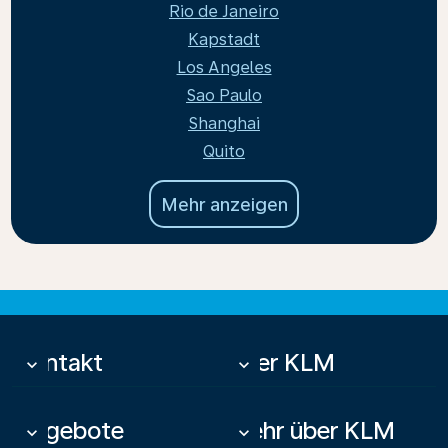
Rio de Janeiro
Kapstadt
Los Angeles
Sao Paulo
Shanghai
Quito
Mehr anzeigen
Kontakt
Über KLM
keyboard_arrow_down
keyboard_arrow_down
Angebote
Mehr über KLM
keyboard_arrow_down
keyboard_arrow_down