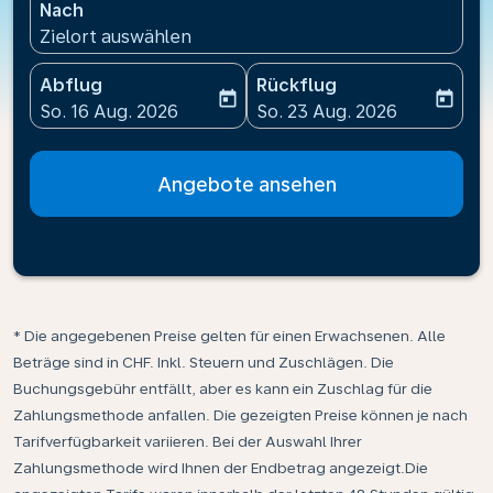
Nach
Zielort auswählen
Abflug
Rückflug
today
today
fc-booking-departure-date-aria-label
fc-booking-return-date-ari
So. 16 Aug. 2026
So. 23 Aug. 2026
Angebote ansehen
* Die angegebenen Preise gelten für einen Erwachsenen. Alle
Beträge sind in CHF. Inkl. Steuern und Zuschlägen. Die
Buchungsgebühr entfällt, aber es kann ein Zuschlag für die
Zahlungsmethode anfallen. Die gezeigten Preise können je nach
Tarifverfügbarkeit variieren. Bei der Auswahl Ihrer
Zahlungsmethode wird Ihnen der Endbetrag angezeigt.Die