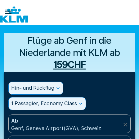

Flüge ab Genf in die
Niederlande mit KLM ab
159CHF
Hin- und Rückflug
expand_more
1 Passagier, Economy Class
expand_more
Ab
close
Genf, Geneva Airport(GVA), Schweiz