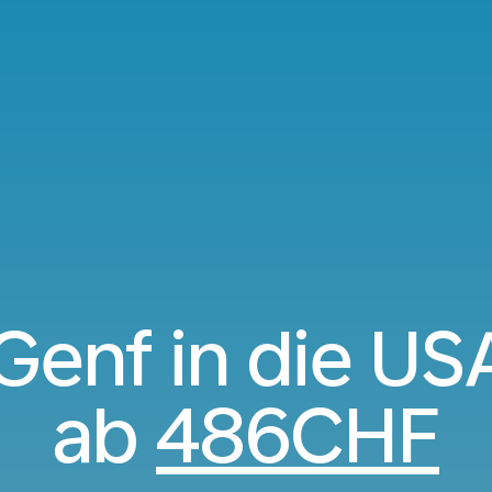
Genf in die U
ab
486CHF