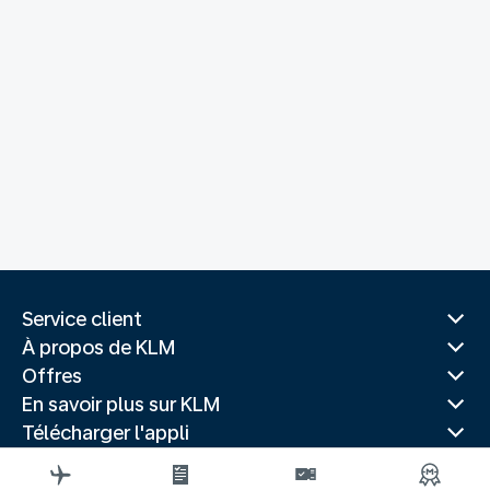
Service client
À propos de KLM
Offres
En savoir plus sur KLM
Télécharger l'appli
Sites Web associés
Guides de voyage