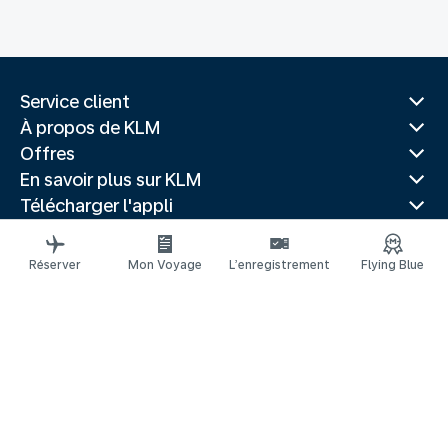
Service client
À propos de KLM
Offres
En savoir plus sur KLM
Télécharger l'appli
Sites Web associés
Guides de voyage
Réserver
Mon Voyage
L’enregistrement
Flying Blue
Villes populaires
Pays populaires
Vols populaires
Mentions légales
Déclaration de confidentialité
Déclaration d’accessibilité
© 2026 KLM