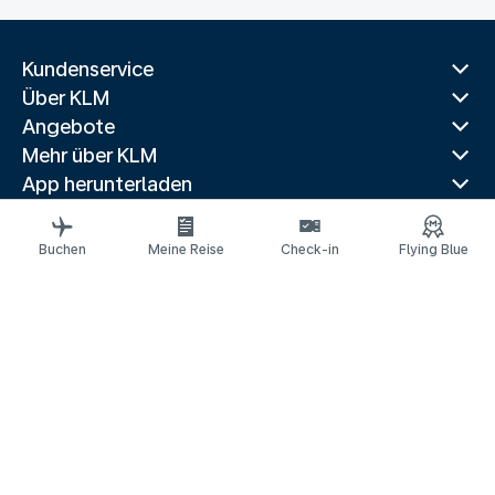
Kundenservice
Über KLM
Angebote
Mehr über KLM
App herunterladen
Verwandte Websites
Reiseführer
Buchen
Meine Reise
Check-in
Flying Blue
Beliebte Reiseziele
Beliebte Länder
Beliebte Strecken
Rechtliche Informationen
Datenschutzerklärung
Erklärung über barrierefreie Webinhalte
© 2026 KLM
Cookie-Einstellungen