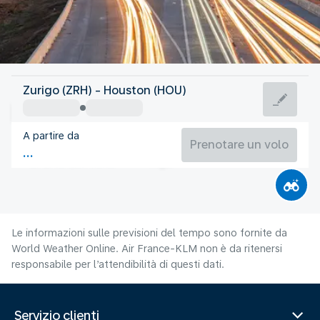
Stati Uniti d'America
Zurigo (ZRH) - Houston (HOU)
Houston
A partire da
30°C
Stati Uniti d'America
Prenotare un volo
Orario del volo
Ago
Le informazioni sulle previsioni del tempo sono fornite da
World Weather Online. Air France-KLM non è da ritenersi
responsabile per l’attendibilità di questi dati.
Servizio clienti