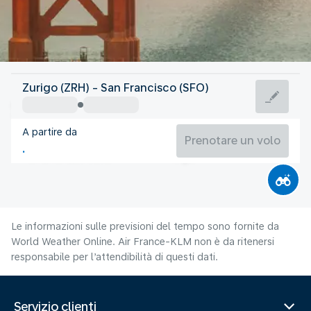
Stati Uniti d'America
Zurigo (ZRH) - San Francisco (SFO)
San Francisco
A partire da
18°C
Stati Uniti d'America
Prenotare un volo
Orario del volo
Ago
Le informazioni sulle previsioni del tempo sono fornite da
World Weather Online. Air France-KLM non è da ritenersi
responsabile per l’attendibilità di questi dati.
Servizio clienti