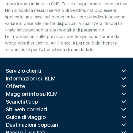
importi sono indicati in CHF. Tasse e supplementi sono inclusi.
Non si applica nessun servizio di vendita, ma può essere
applicata una tassa sul pagamento. I prezzi indicati possono
variare in base alle tariffe disponibili. Visualizzerà l’importo
finale selezionando la sua modalità di pagamento.
Le informazioni sulle previsioni del tempo sono fornite da
World Weather Online. Air France-KLM non è da ritenersi
responsabile per l’attendibilità di questi dati.
Servizio clienti
Informazioni su KLM
Offerte
Maggiori info su KLM
Scarichi l’app
Siti web correlati
Guide di viaggio
Destinazioni popolari
Paesi più visitati