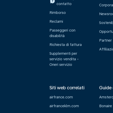
contatto
Corpora
Rimborso
Newsr
Reclami
Sostenib
Passeggeri con
Opportu
disabilità
Partner
Richiesta di fattura
Affiliaz
Supplementi per
servizio vendita -
Oneri servizio
Siti web correlati
Guide 
airfrance.com
Amster
airfranceklm.com
Bonaire