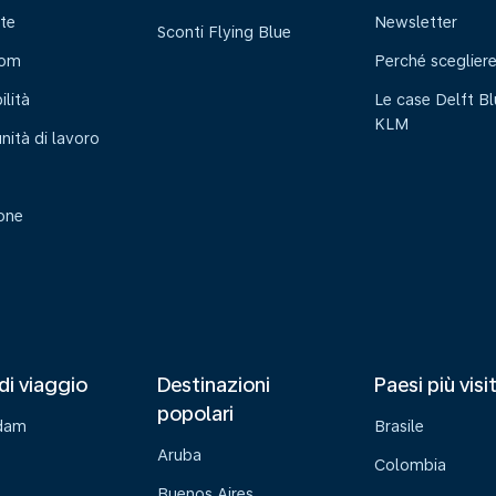
te
Newsletter
Sconti Flying Blue
oom
Perché sceglier
ilità
Le case Delft Bl
KLM
nità di lavoro
ione
di viaggio
Destinazioni
Paesi più visi
popolari
dam
Brasile
Aruba
Colombia
Buenos Aires