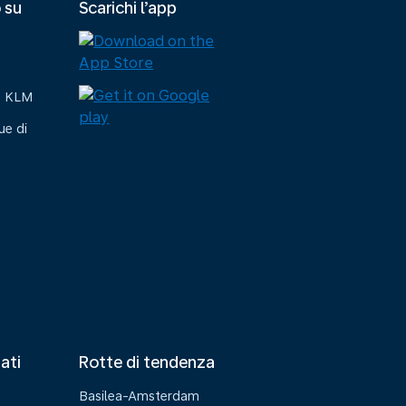
 su
Scarichi l’app
e KLM
ue di
tati
Rotte di tendenza
Basilea-Amsterdam