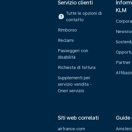
Servizio clienti
Inform
KLM
Tutte le opzioni di
contatto
Corpora
Rimborso
Newsr
Reclami
Sostenib
Passeggeri con
Opportu
disabilità
Partner
Richiesta di fattura
Affiliaz
Supplementi per
servizio vendita -
Oneri servizio
Siti web correlati
Guide 
airfrance.com
Amster