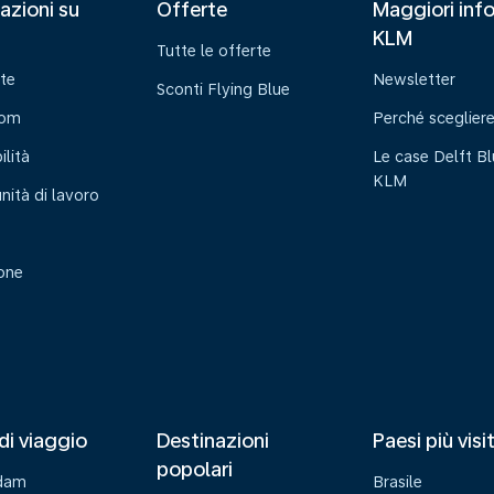
azioni su
Offerte
Maggiori info
KLM
Tutte le offerte
te
Newsletter
Sconti Flying Blue
oom
Perché sceglier
ilità
Le case Delft Bl
KLM
nità di lavoro
ione
di viaggio
Destinazioni
Paesi più visi
popolari
dam
Brasile