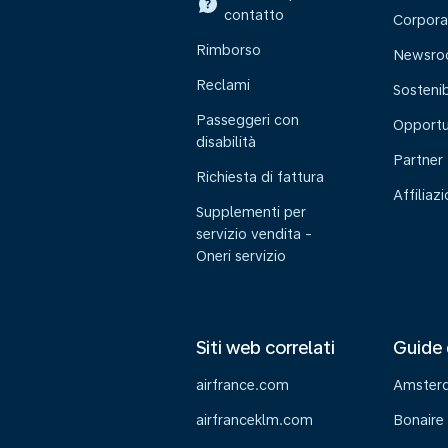
contatto
Corpora
Rimborso
Newsr
Reclami
Sostenib
Passeggeri con
Opportu
disabilità
Partner
Richiesta di fattura
Affiliaz
Supplementi per
servizio vendita -
Oneri servizio
Siti web correlati
Guide 
airfrance.com
Amster
airfranceklm.com
Bonaire