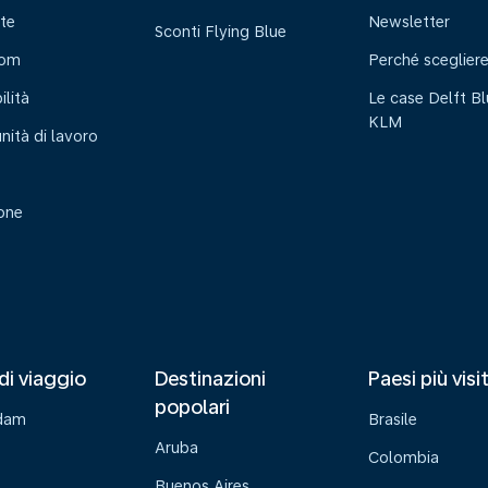
te
Newsletter
Sconti Flying Blue
oom
Perché sceglier
ilità
Le case Delft Bl
KLM
nità di lavoro
ione
di viaggio
Destinazioni
Paesi più visi
popolari
dam
Brasile
Aruba
Colombia
Buenos Aires