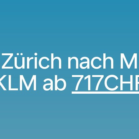
 Zürich nach M
KLM ab
717CH