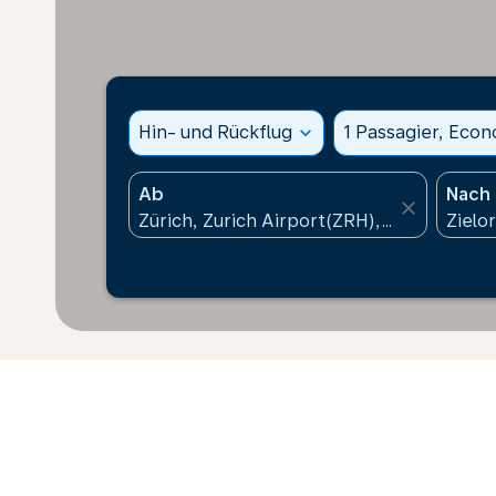
Hin- und Rückflug
expand_more
1 Passagier, Eco
Ab
Nach
close