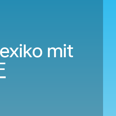
exiko mit
F