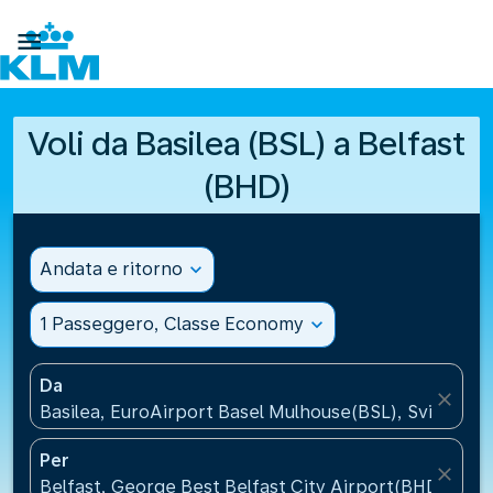

Voli da Basilea (BSL) a Belfast
(BHD)
Andata e ritorno
expand_more
1 Passeggero, Classe Economy
expand_more
Da
close
Basilea, EuroAirport Basel Mulhouse(BSL), Svizzera
Per
close
Belfast, George Best Belfast City Airport(BHD), Reg