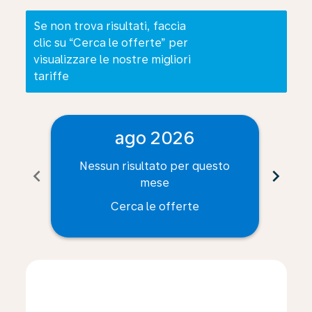
Se non trova risultati, faccia
clic su “Cerca le offerte” per
visualizzare le nostre migliori
tariffe
ago 2026
Nessun risultato per questo
Ne
chevron_left
chevron_right
mese
Cerca le offerte
Displaying fares for agosto-2026