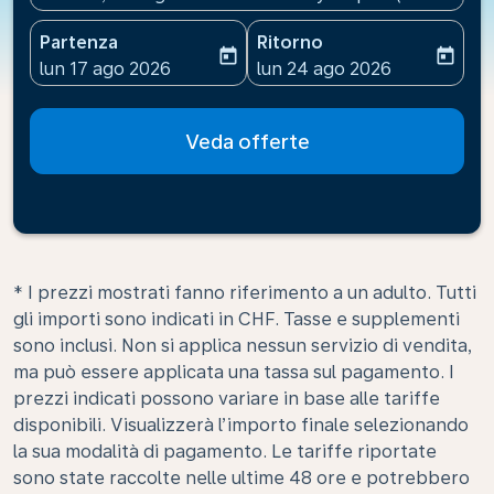
Partenza
Ritorno
today
today
fc-booking-departure-date-aria-label
fc-booking-return-date-ari
lun 17 ago 2026
lun 24 ago 2026
Veda offerte
* I prezzi mostrati fanno riferimento a un adulto. Tutti
gli importi sono indicati in CHF. Tasse e supplementi
sono inclusi. Non si applica nessun servizio di vendita,
ma può essere applicata una tassa sul pagamento. I
prezzi indicati possono variare in base alle tariffe
disponibili. Visualizzerà l’importo finale selezionando
la sua modalità di pagamento. Le tariffe riportate
sono state raccolte nelle ultime 48 ore e potrebbero