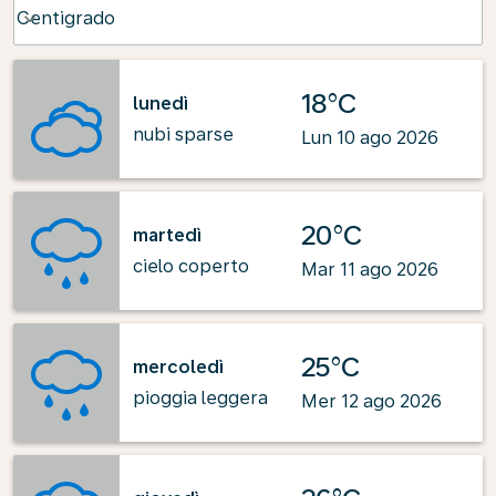
Weather unit option Centigrado Selected
Centigrado
keyboard_arrow_down
18°C
lunedì
nubi sparse
Lun 10 ago 2026
20°C
martedì
cielo coperto
Mar 11 ago 2026
25°C
mercoledì
pioggia leggera
Mer 12 ago 2026