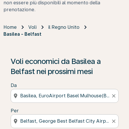
non essere più disponibili al momento della
prenotazione.
Home
Voli
il Regno Unito
Basilea - Belfast
Se non trova risultati, faccia clic su “Cerca le offerte” p
Voli economici da Basilea a
Belfast nei prossimi mesi
Da
location_on
close
Per
location_on
close