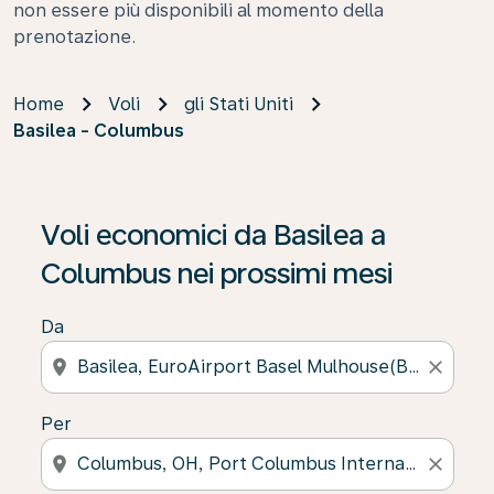
non essere più disponibili al momento della
prenotazione.
Home
Voli
gli Stati Uniti
Basilea - Columbus
Se non trova risultati, faccia clic su “Cerca le offerte” p
Voli economici da Basilea a
Columbus nei prossimi mesi
Da
location_on
close
Per
location_on
close