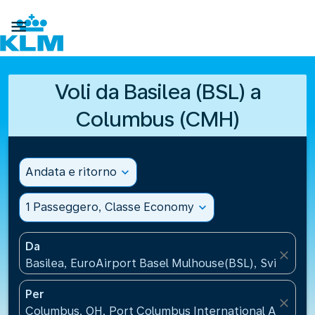

Voli da Basilea (BSL) a
Columbus (CMH)
Andata e ritorno
expand_more
1 Passeggero, Classe Economy
expand_more
Da
close
Basilea, EuroAirport Basel Mulhouse(BSL), Svizzera
Per
close
Columbus, OH, Port Columbus International Airport(C