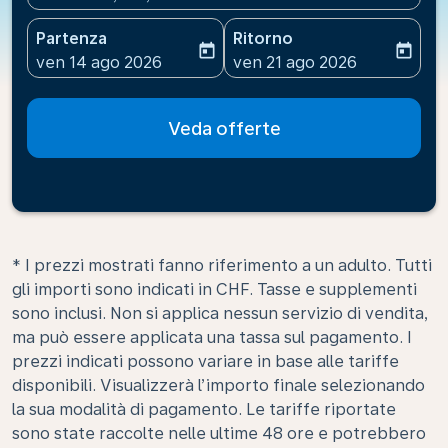
Partenza
Ritorno
today
today
fc-booking-departure-date-aria-label
fc-booking-return-date-ari
ven 14 ago 2026
ven 21 ago 2026
Veda offerte
* I prezzi mostrati fanno riferimento a un adulto. Tutti
gli importi sono indicati in CHF. Tasse e supplementi
sono inclusi. Non si applica nessun servizio di vendita,
ma può essere applicata una tassa sul pagamento. I
prezzi indicati possono variare in base alle tariffe
disponibili. Visualizzerà l’importo finale selezionando
la sua modalità di pagamento. Le tariffe riportate
sono state raccolte nelle ultime 48 ore e potrebbero