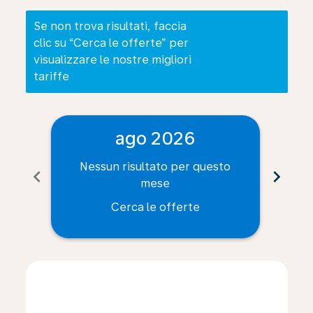
Se non trova risultati, faccia
clic su “Cerca le offerte” per
visualizzare le nostre migliori
tariffe
ago 2026
Nessun risultato per questo
Ne
chevron_left
chevron_right
mese
Cerca le offerte
Displaying fares for agosto-2026