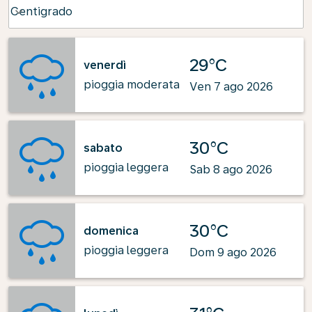
Weather unit option Centigrado Selected
Centigrado
keyboard_arrow_down
29°C
venerdì
pioggia moderata
Ven 7 ago 2026
30°C
sabato
pioggia leggera
Sab 8 ago 2026
30°C
domenica
pioggia leggera
Dom 9 ago 2026