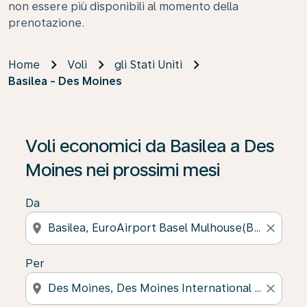
non essere più disponibili al momento della
prenotazione.
Home
Voli
gli Stati Uniti
Basilea - Des Moines
Se non trova risultati, faccia clic su “Cerca le offerte” p
Voli economici da Basilea a Des
Moines nei prossimi mesi
Da
location_on
close
Per
location_on
close