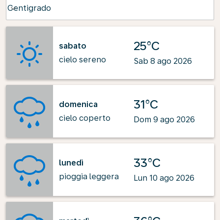
Weather unit option Centigrado Selected
Centigrado
keyboard_arrow_down
25°C
sabato
cielo sereno
Sab 8 ago 2026
31°C
domenica
cielo coperto
Dom 9 ago 2026
33°C
lunedì
pioggia leggera
Lun 10 ago 2026