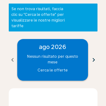
Se non trova risultati, faccia
clic su “Cerca le offerte” per
visualizzare le nostre migliori
tariffe
ago 2026
Nessun risultato per questo
Ne
chevron_left
chevron_right
mese
Cerca le offerte
Displaying fares for agosto-2026