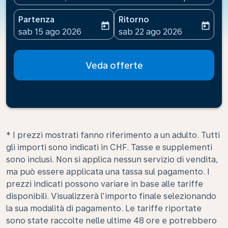
Partenza
Ritorno
today
today
fc-booking-departure-date-aria-label
fc-booking-return-date-ari
sab 15 ago 2026
sab 22 ago 2026
Veda offerte
* I prezzi mostrati fanno riferimento a un adulto. Tutti
gli importi sono indicati in CHF. Tasse e supplementi
sono inclusi. Non si applica nessun servizio di vendita,
ma può essere applicata una tassa sul pagamento. I
prezzi indicati possono variare in base alle tariffe
disponibili. Visualizzerà l’importo finale selezionando
la sua modalità di pagamento. Le tariffe riportate
sono state raccolte nelle ultime 48 ore e potrebbero