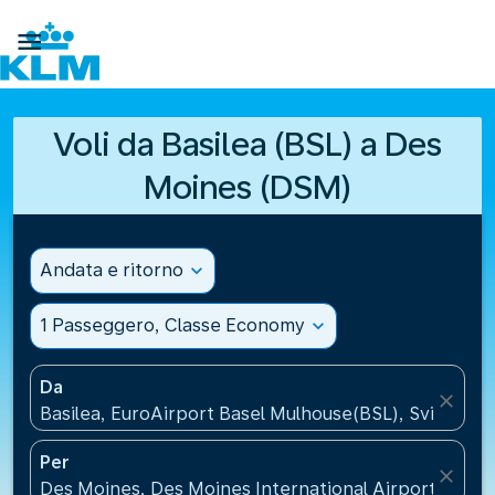

Voli da Basilea (BSL) a Des
Moines (DSM)
Andata e ritorno
expand_more
1 Passeggero, Classe Economy
expand_more
Da
close
Basilea, EuroAirport Basel Mulhouse(BSL), Svizzera
Per
close
Des Moines, Des Moines International Airport(DSM), 