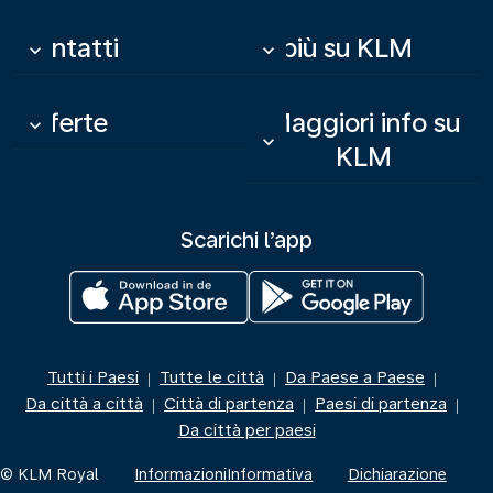
Contatti
Di più su KLM
keyboard_arrow_down
keyboard_arrow_down
Offerte
Maggiori info su
keyboard_arrow_down
keyboard_arrow_down
KLM
Scarichi l’app
Tutti i Paesi
Tutte le città
Da Paese a Paese
|
|
|
Da città a città
Città di partenza
Paesi di partenza
|
|
|
Da città per paesi
© KLM Royal
Informazioni
Informativa
Dichiarazione