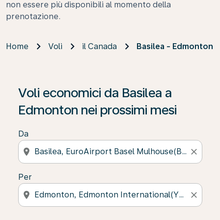
non essere più disponibili al momento della
prenotazione.
Home
Voli
il Canada
Basilea - Edmonton
Voli economici da Basilea a
Edmonton nei prossimi mesi
Da
location_on
close
Per
location_on
close