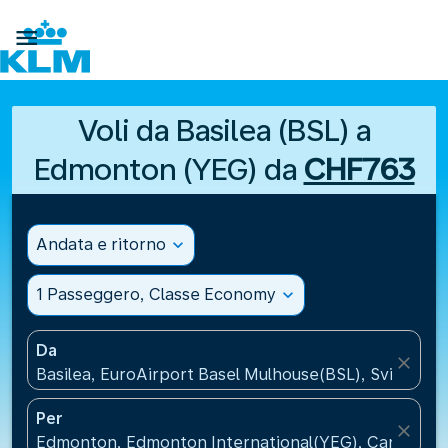

Voli da Basilea (BSL) a
Edmonton (YEG) da
CHF763
Andata e ritorno
expand_more
1 Passeggero, Classe Economy
expand_more
Da
close
Basilea, EuroAirport Basel Mulhouse(BSL), Svizzera
Per
close
Edmonton, Edmonton International(YEG), Canada