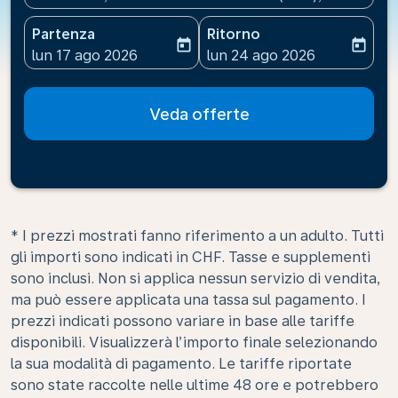
Partenza
Ritorno
today
today
fc-booking-departure-date-aria-label
fc-booking-return-date-ari
lun 17 ago 2026
lun 24 ago 2026
Veda offerte
* I prezzi mostrati fanno riferimento a un adulto. Tutti
gli importi sono indicati in CHF. Tasse e supplementi
sono inclusi. Non si applica nessun servizio di vendita,
ma può essere applicata una tassa sul pagamento. I
prezzi indicati possono variare in base alle tariffe
disponibili. Visualizzerà l’importo finale selezionando
la sua modalità di pagamento. Le tariffe riportate
sono state raccolte nelle ultime 48 ore e potrebbero