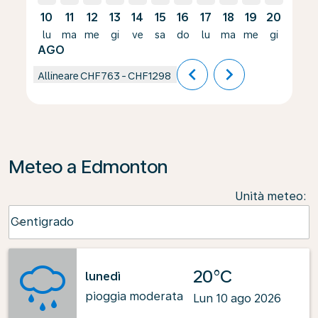
10
11
12
13
14
15
16
17
18
19
20
21
lu
ma
me
gi
ve
sa
do
lu
ma
me
gi
ve
AGO
chevron_left
chevron_right
Allineare
CHF763
-
CHF1298
Meteo a Edmonton
Unità meteo
:
Weather unit option Centigrado Selected
Centigrado
keyboard_arrow_down
20°C
lunedì
pioggia moderata
Lun 10 ago 2026